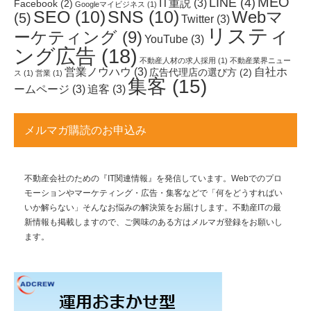
MEO
LINE
(4)
IT重説
(3)
Facebook
(2)
Googleマイビジネス
(1)
SEO
(10)
SNS
(10)
Webマ
(5)
Twitter
(3)
リスティ
ーケティング
(9)
YouTube
(3)
ング広告
(18)
不動産人材の求人採用
(1)
不動産業界ニュー
営業ノウハウ
(3)
自社ホ
広告代理店の選び方
(2)
ス
(1)
営業
(1)
集客
(15)
ームページ
(3)
追客
(3)
メルマガ購読のお申込み
不動産会社のための『IT関連情報』を発信しています。Webでのプロ
モーションやマーケティング・広告・集客などで「何をどうすればい
いか解らない」そんなお悩みの解決策をお届けします。不動産ITの最
新情報も掲載しますので、ご興味のある方はメルマガ登録をお願いし
ます。