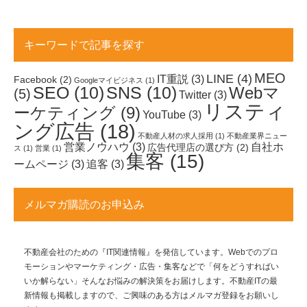
キーワードで記事を探す
MEO
LINE
(4)
IT重説
(3)
Facebook
(2)
Googleマイビジネス
(1)
SEO
(10)
SNS
(10)
Webマ
(5)
Twitter
(3)
リスティ
ーケティング
(9)
YouTube
(3)
ング広告
(18)
不動産人材の求人採用
(1)
不動産業界ニュー
営業ノウハウ
(3)
自社ホ
広告代理店の選び方
(2)
ス
(1)
営業
(1)
集客
(15)
ームページ
(3)
追客
(3)
メルマガ購読のお申込み
不動産会社のための『IT関連情報』を発信しています。Webでのプロ
モーションやマーケティング・広告・集客などで「何をどうすればい
いか解らない」そんなお悩みの解決策をお届けします。不動産ITの最
新情報も掲載しますので、ご興味のある方はメルマガ登録をお願いし