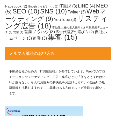
MEO
LINE
(4)
IT重説
(3)
Facebook
(2)
Googleマイビジネス
(1)
SEO
(10)
SNS
(10)
Webマ
(5)
Twitter
(3)
リスティ
ーケティング
(9)
YouTube
(3)
ング広告
(18)
不動産人材の求人採用
(1)
不動産業界ニュー
営業ノウハウ
(3)
自社ホ
広告代理店の選び方
(2)
ス
(1)
営業
(1)
集客
(15)
ームページ
(3)
追客
(3)
メルマガ購読のお申込み
不動産会社のための『IT関連情報』を発信しています。Webでのプロ
モーションやマーケティング・広告・集客などで「何をどうすればい
いか解らない」そんなお悩みの解決策をお届けします。不動産ITの最
新情報も掲載しますので、ご興味のある方はメルマガ登録をお願いし
ます。