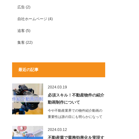
広告
(2)
自社ホームページ
(4)
追客
(5)
集客
(22)
最近の記事
2024.03.19
必須スキル！不動産物件の紹介
動画制作について
今や不動産業界での物件紹介動画の
重要性は誰の目にも明らかになって
います。写真や文…
2024.03.12
不動産業で業務効率化を実現す