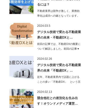
るには？
不動産業界は競争が激しく、業務効
率化は成功への鍵となっています。
不動産会社の社員…
2024.03.5
デジタル技術で変わる不動産業
界の未来・不動産DXと…
前回の記事では、不動産DXの概要に
ついて解説しました。前回の記事▼
今回…
2024.02.26
デジタル技術で変わる不動産業
界の未来「不動産DX」…
近年、不動産業界内で話題に上がる
ことの多い「不動産DX」 という言
葉がありますが…
2024.02.13
競合他社との差別化を生み出
す！オウンドメディア運営…